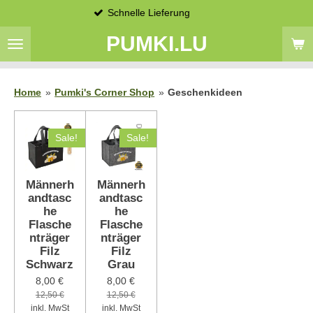
Schnelle Lieferung
Zum
Hauptinhalt
PUMKI.LU
springen
Home
»
Pumki's Corner Shop
»
Geschenkideen
Sale!
Sale!
Männerh
Männerh
andtasc
andtasc
he
he
Flasche
Flasche
nträger
nträger
Filz
Filz
Schwarz
Grau
8,00 €
8,00 €
12,50 €
12,50 €
inkl. MwSt
inkl. MwSt