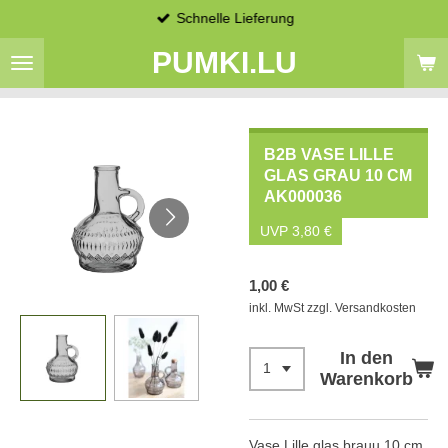
Schnelle Lieferung
Zum
Hauptinhalt
PUMKI.LU
springen
B2B VASE LILLE
GLAS GRAU 10 CM
AK000036
UVP 3,80 €
1,00 €
inkl. MwSt zzgl. Versandkosten
In den
Warenkorb
Vase Lille glas brauu 10 cm