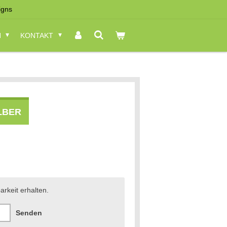
igns
N
KONTAKT
LBER
arkeit erhalten.
Senden