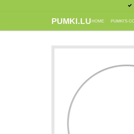
Zum
Hauptinhalt
PUMKI.LU
springen
HOME
PUMKI'S 