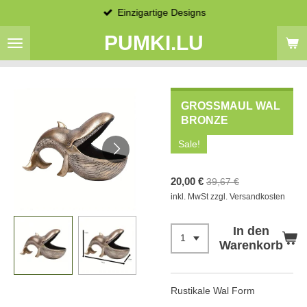
Einzigartige Designs
Zum
Hauptinhalt
PUMKI.LU
springen
GROSSMAUL WAL B
RONZE
Sale!
20,00 €
39,67 €
inkl. MwSt zzgl. Versandkosten
In den
Warenkorb
Rustikale Wal Form