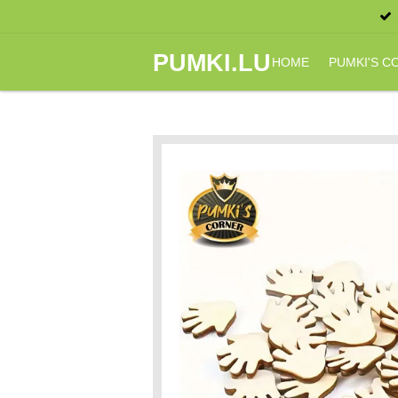
Zum
Hauptinhalt
PUMKI.LU
springen
HOME
PUMKI'S 