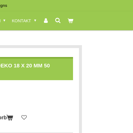
igns
N
KONTAKT
KO 18 X 20 MM 50
orb