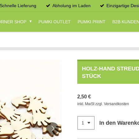
Schnelle Lieferung
Abholung im Laden
Einzigartige Des
CORNER SHOP
PUMKI OUTLET
PUMKI PRINT
B2B KUNDE
HOLZ-HAND STREUDE
STÜCK
2,50 €
inkl. MwSt zzgl. Versandkosten
In den Warenk