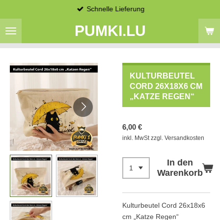
Schnelle Lieferung
Zum
Hauptinhalt
PUMKI.LU
springen
KULTURBEUTEL
CORD 26X18X6 CM
„KATZE REGEN“
6,00 €
inkl. MwSt zzgl. Versandkosten
In den
Warenkorb
Kulturbeutel Cord 26x18x6
cm „Katze Regen“