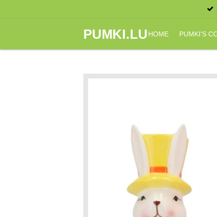
Zum
Hauptinhalt
PUMKI.LU
springen
HOME
PUMKI'S 