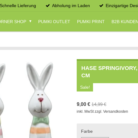
Schnelle Lieferung
Abholung im Laden
Einzigartige Des
CORNER SHOP
PUMKI OUTLET
PUMKI PRINT
B2B KUNDE
HASE SPRINGIVORY, 
CM
Sale!
9,00 €
14,99 €
inkl. MwSt zzgl. Versandkosten
Farbe