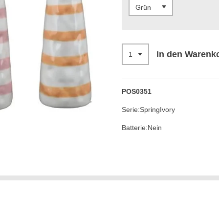
In den Warenk
POS0351
Serie:
SpringIvory
Batterie:
Nein